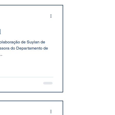
l
 colaboração de Suylan de
fessora do Departamento de
..