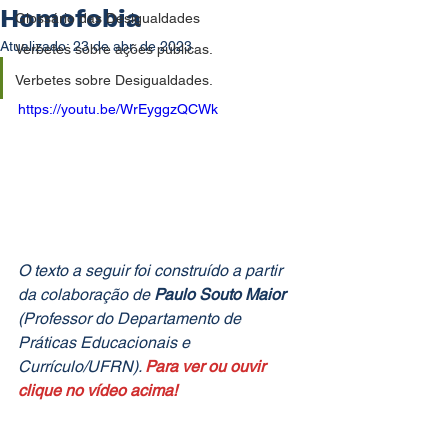
Homofobia
Glossário das Desigualdades
Atualizado:
23 de abr. de 2023
Verbetes sobre ações públicas.
Verbetes sobre Desigualdades.
https://youtu.be/WrEyggzQCWk
O texto a seguir foi construído a partir 
da colaboração de 
Paulo Souto Maior
(Professor do Departamento de 
Práticas Educacionais e 
Currículo/UFRN). 
Para ver ou ouvir 
clique no vídeo acima!