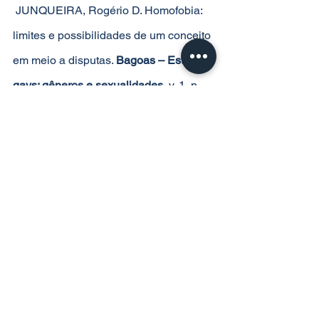
 JUNQUEIRA, Rogério D. Homofobia: 
limites e possibilidades de um conceito 
em meio a disputas. 
Bagoas – Estudos 
gays: gêneros e sexualidades
, v. 1, n. 
01, 27 nov. 2012.
Glossário das Desigualdades
Verbetes sobre Desigualdades.
Ver tudo
Posts recentes