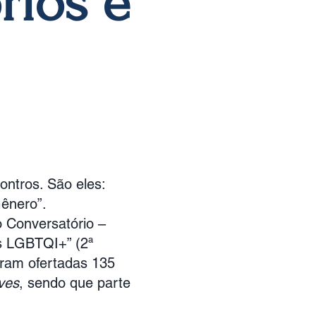
rios e
ontros. São eles:
Gênero”.
o Conversatório –
s LGBTQI+” (2ª
oram ofertadas 135
ives
, sendo que parte