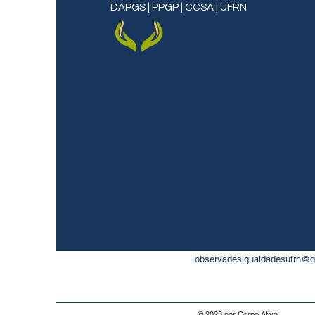
DAPGS | PPGP | CCSA | UFRN
observadesigualdadesufrn@
© 2023 por Corpo Ativo.