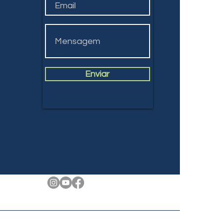
Enviar
s
es