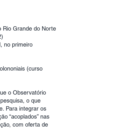
o Rio Grande do Norte
2)
, no primeiro
lononiais (curso
que o Observatório
 pesquisa, o que
e. Para integrar os
ção “acoplados” nas
ação, com oferta de