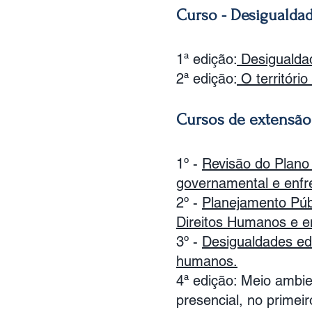
Curso - Desigualda
1ª edição:
Desigualdad
2ª edição:
O território
Cursos de extensão 
1º -
Revisão do Plano 
governamental e enfr
2º -
Planejamento Públ
Direitos Humanos e e
3º -
Desigualdades edu
humanos.
4ª edição: Meio ambie
presencial, no prime