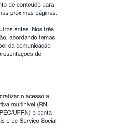
nto de conteúdo para
nas próximas páginas.
tros entes. Nos três
nsão, abordando temas
apel da comunicação
epresentações de
cratizar o acesso a
va multinível (RN,
DEPEC/UFRN) e conta
s e de Serviço Social