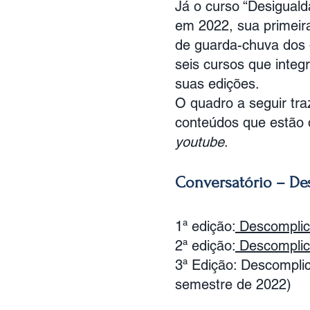
Já o curso “Desiguald
em 2022, sua primeira
de guarda-chuva dos d
seis cursos que inte
suas edições.
O quadro a seguir tr
conteúdos que estão d
youtube
.
Conversatório – D
1ª edição:
Descomplic
2ª edição:
Descomplic
3ª Edição: Descompli
semestre de 2022)